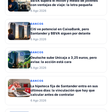
BBVA supera el millón y medio de jóvenes
con ventajas de viaje: la letra pequeña
6 Ago 2026
BANCOS
Citi ve potencial en CaixaBank, pero
Santander y BBVA siguen por delante
6 Ago 2026
BANCOS
Deutsche sube Unicaja a 3,25 euros, pero
avisa: la acción está cara
6 Ago 2026
BANCOS
La hipoteca fija de Santander entra en sus
últimos días: la vinculación que hay que
calcular antes de contratar
6 Ago 2026