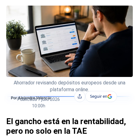
Ahorrador revisando depósitos europeos desde una
plataforma online.
Seguir en
Compartir
Por Alejandro Valencia
Publicada
7 julio 2026
10:00h
El gancho está en la rentabilidad,
pero no solo en la TAE