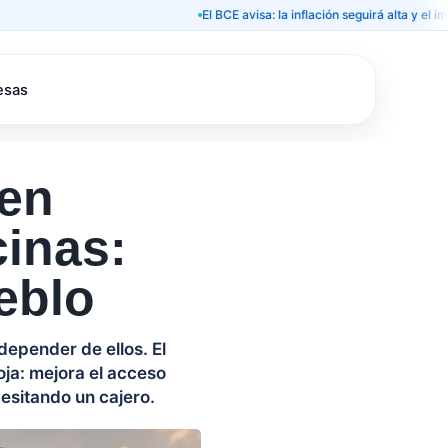
El BCE avisa: la inflación seguirá alta y el impacto e
esas
en
cinas:
eblo
depender de ellos. El
ja: mejora el acceso
cesitando un cajero.