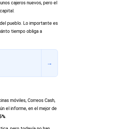
gunos cajeros nuevos, pero el
apital.
a del pueblo. Lo importante es
cuánto tiempo obliga a
→
inas móviles, Correos Cash,
n el informe, en el mejor de
,5%
.
stica, pero todavía no han