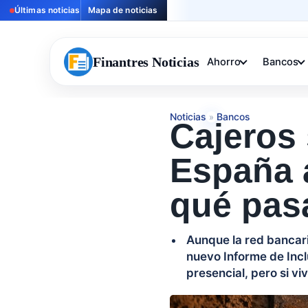
Últimas noticias
Mapa de noticias
Finantres Noticias
Ahorro
Bancos
Noticias
Bancos
»
Cajeros
España a
qué pasa
Aunque la red bancari
nuevo Informe de Incl
presencial, pero si vi