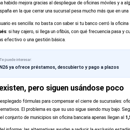
a habido mejora gracias al despliegue de oficinas móviles y a al
paña en la que cerrar una sucursal pesa mucho más que en una c
suario es sencilla: no basta con saber si tu banco cerró la oficin
ués
: si hay cajero, si llega un ofibús, con qué frecuencia pasa y 
s efectivo o una gestión básica.
Te puede interesar:
N26 ya ofrece préstamos, descubierto y pago a plazos
 existen, pero siguen usándose poco
esplegado fórmulas para compensar el cierre de sucursales: ofic
ernativos. El problema es que su uso sigue siendo muy bajo. Segú
n el conjunto de municipios sin oficina bancaria apenas llegan al
1
del informe: las alternativas ayudan a reducir la exclusión estadí