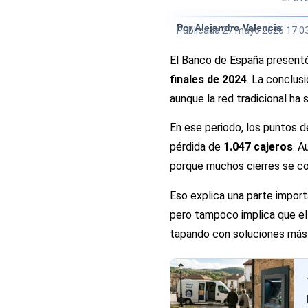
Por Alejandro Valencia
Publicada
27 mayo 2026 17:0
El Banco de España present
finales de 2024
. La conclus
aunque la red tradicional ha
En ese periodo, los puntos 
pérdida de
1.047 cajeros
. A
porque muchos cierres se co
Eso explica una parte importa
pero tampoco implica que el 
tapando con soluciones más 