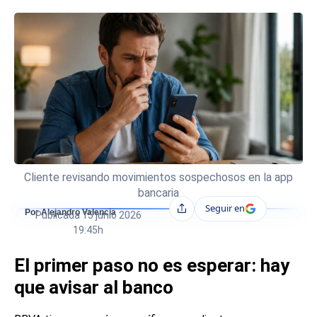
Cliente revisando movimientos sospechosos en la app
bancaria
Seguir en
Compartir
Por Alejandro Valencia
Publicada
15 junio 2026
19:45h
El primer paso no es esperar: hay
que avisar al banco