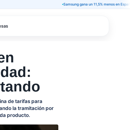
Samsung gana un 11,5% menos en España y deja 
esas
en
idad:
rtando
ina de tarifas para
sando la tramitación por
ada producto.