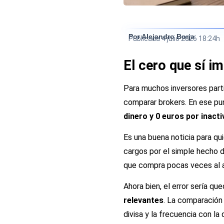
Por Alejandro Borja
Publicada
4 julio 2026 18:24h
El cero que sí im
Para muchos inversores partic
comparar brokers. En ese pu
dinero y 0 euros por inacti
Es una buena noticia para qu
cargos por el simple hecho d
que compra pocas veces al a
Ahora bien, el error sería qu
relevantes
. La comparación 
divisa y la frecuencia con la