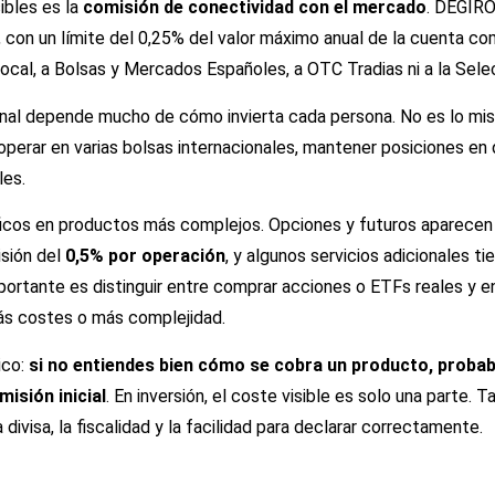
ibles es la
comisión de conectividad con el mercado
. DEGIRO
, con un límite del 0,25% del valor máximo anual de la cuenta co
 local, a Bolsas y Mercados Españoles, a OTC Tradias ni a la Sele
 final depende mucho de cómo invierta cada persona. No es lo m
perar en varias bolsas internacionales, mantener posiciones en 
les.
cos en productos más complejos. Opciones y futuros aparecen c
sión del
0,5% por operación
, y algunos servicios adicionales ti
importante es distinguir entre comprar acciones o ETFs reales y 
ás costes o más complejidad.
ico:
si no entiendes bien cómo se cobra un producto, proba
isión inicial
. En inversión, el coste visible es solo una parte. 
divisa, la fiscalidad y la facilidad para declarar correctamente.