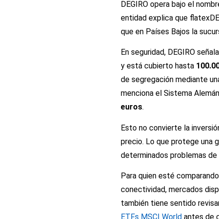
DEGIRO opera bajo el nomb
entidad explica que flatexD
que en Países Bajos la sucur
En seguridad, DEGIRO señala
y está cubierto hasta
100.0
de segregación mediante una
menciona el Sistema Alemán 
euros
.
Esto no convierte la inversi
precio. Lo que protege una g
determinados problemas de l
Para quien esté comparando o
conectividad, mercados dispon
también tiene sentido revis
ETFs MSCI World
antes de c