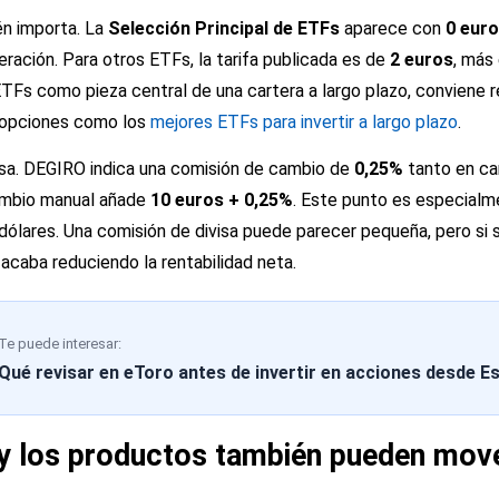
én importa. La
Selección Principal de ETFs
aparece con
0 euro
ración. Para otros ETFs, la tarifa publicada es de
2 euros
, más
ETFs como pieza central de una cartera a largo plazo, conviene r
n opciones como los
mejores ETFs para invertir a largo plazo
.
visa. DEGIRO indica una comisión de cambio de
0,25%
tanto en c
ambio manual añade
10 euros + 0,25%
. Este punto es especialm
ólares. Una comisión de divisa puede parecer pequeña, pero si 
acaba reduciendo la rentabilidad neta.
Te puede interesar:
Qué revisar en eToro antes de invertir en acciones desde E
y los productos también pueden move