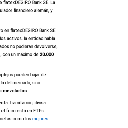
de flatexDEGIRO Bank SE. La
gulador financiero alemán, y
ivo en flatexDEGIRO Bank SE
os activos, la entidad habla
ados no pudieran devolverse,
%
, con un máximo de
20.000
mplejos pueden bajar de
da del mercado, sino
no mezclarlos
.
ta, tramitación, divisa,
i el foco está en ETFs,
cretas como los
mejores