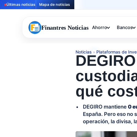
Últimas noticias
Mapa de noticias
Finantres Noticias
Ahorro
Bancos
Noticias
Plataformas de Inve
»
DEGIRO 
custodia
qué cos
DEGIRO mantiene
0 e
España. Pero eso no si
operación, la divisa,