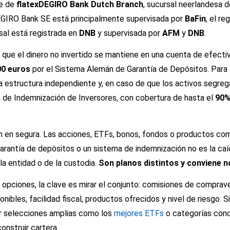
re de
flatexDEGIRO Bank Dutch Branch
, sucursal neerlandesa 
EGIRO Bank SE está principalmente supervisada por
BaFin
, el re
sal está registrada en
DNB
y supervisada por
AFM
y
DNB
.
 que el dinero no invertido se mantiene en una cuenta de efect
00 euros
por el Sistema Alemán de Garantía de Depósitos. Para l
 estructura independiente y, en caso de que los activos segreg
de Indemnización de Inversores, con cobertura de hasta el
90
ón en segura. Las acciones, ETFs, bonos, fondos o productos co
arantía de depósitos o un sistema de indemnización no es la caí
a entidad o de la custodia.
Son planos distintos y conviene 
pciones, la clave es mirar el conjunto: comisiones de compraven
ibles, facilidad fiscal, productos ofrecidos y nivel de riesgo. S
ar selecciones amplias como los
mejores ETFs
o categorías con
onstruir cartera.