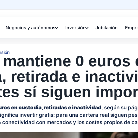
Negocios y autónomos
Inversión
Jubilación
Empr
rsión
mantiene 0 euros 
, retirada e inactiv
tes sí siguen impo
uros en custodia, retiradas e inactividad
, según su pág
gnifica invertir gratis: para una cartera real siguen pe
 la conectividad con mercados y los costes propios de c