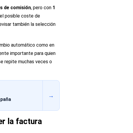
s de comisión
, pero con
1
 el posible coste de
evisar también la selección
ambio automático como en
ente importante para quien
se repite muchas veces o
→
spaña
r la factura