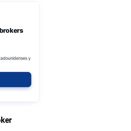
 brokers
tadounidenses y
oker