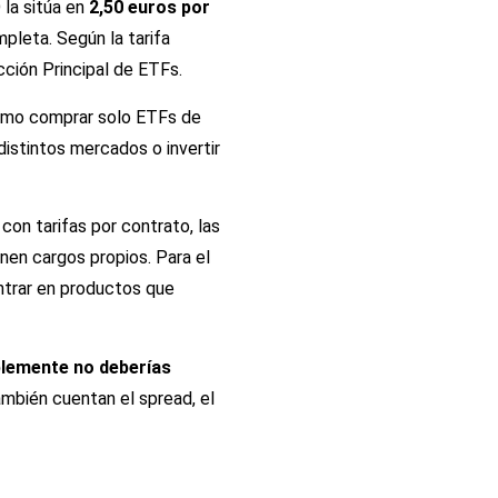
 la sitúa en
2,50 euros por
mpleta. Según la tarifa
cción Principal de ETFs.
ismo comprar solo ETFs de
distintos mercados o invertir
on tarifas por contrato, las
enen cargos propios. Para el
entrar en productos que
blemente no deberías
También cuentan el spread, el