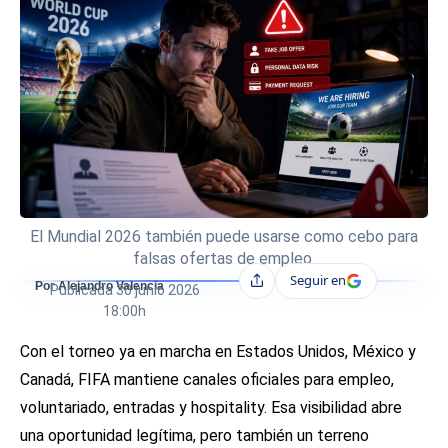
El Mundial 2026 también puede usarse como cebo para
falsas ofertas de empleo.
Seguir en
Compartir
Por Alejandro Valencia
Publicada
30 junio 2026
18:00h
Con el torneo ya en marcha en Estados Unidos, México y
Canadá, FIFA mantiene canales oficiales para empleo,
voluntariado, entradas y hospitality. Esa visibilidad abre
una oportunidad legítima, pero también un terreno