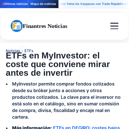
Últimas noticias
Mapa de noticias
MyInvestor frena los traspasos con Trade Republic e Interact
Finantres Noticias
Noticias
»
ETFs
ETFs en MyInvestor: el
coste que conviene mirar
antes de invertir
MyInvestor permite comprar fondos cotizados
desde su bróker junto a acciones y otros
productos cotizados. La clave para el inversor no
está solo en el catálogo, sino en sumar comisión
de compra, divisa, fiscalidad y encaje real en
cartera.
Más información:
ETFs en DEGIRO: costes bajos,