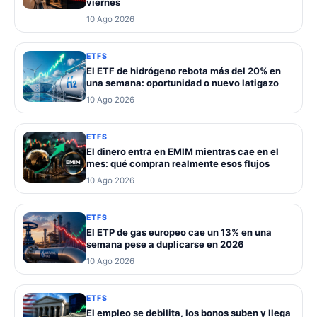
viernes
10 Ago 2026
ETFS
El ETF de hidrógeno rebota más del 20% en
una semana: oportunidad o nuevo latigazo
10 Ago 2026
ETFS
El dinero entra en EMIM mientras cae en el
mes: qué compran realmente esos flujos
10 Ago 2026
ETFS
El ETP de gas europeo cae un 13% en una
semana pese a duplicarse en 2026
10 Ago 2026
ETFS
El empleo se debilita, los bonos suben y llega