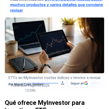
muchos productos y varios detalles que conviene
revisar
ETFs en MyInvestor costes índices y riesgos a revisar
Seguir en
Compartir
Por Miguel Cano Jiménez
Publicada
4 agosto 2026
12:09h
Qué ofrece MyInvestor para