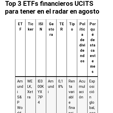
Top 3 ETFs financieros UCITS
para tener en el radar en agosto
ET
Tic
ISI
Ge
TE
Tip
Pol
Por
F
ker
N
sto
R
o
ític
qu
ra
a
é
de
de
divi
sta
de
ca
nd
est
os
e
me
s
Am
WE
IE0
Am
0,1
Ren
Acu
Exp
und
LK,
00K
und
8%
ta
mul
osi
i
Xet
YX
i
vari
aci
ció
S&
ra
7IP
abl
ón
n
P
4
e
glo
Wo
fina
bal,