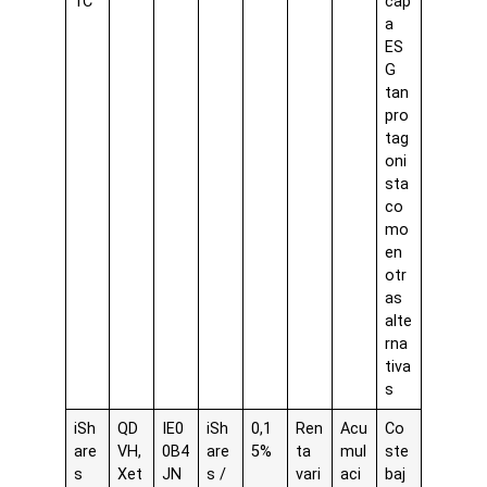
1C
cap
a
ES
G
tan
pro
tag
oni
sta
co
mo
en
otr
as
alte
rna
tiva
s
iSh
QD
IE0
iSh
0,1
Ren
Acu
Co
are
VH,
0B4
are
5%
ta
mul
ste
s
Xet
JN
s /
vari
aci
baj