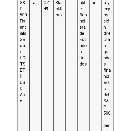
S&
ra
QZ
Bla
abl
ón
o y
P
49
ckR
e
exp
500
ock
fina
osi
Fin
nci
ció
anc
era
n
ials
de
dire
Se
Est
cta
cto
ado
a
r
s
gra
UCI
Uni
nde
TS
dos
s
ET
fina
F
nci
US
era
D
s
Ac
del
c
S&
P
500
,
per