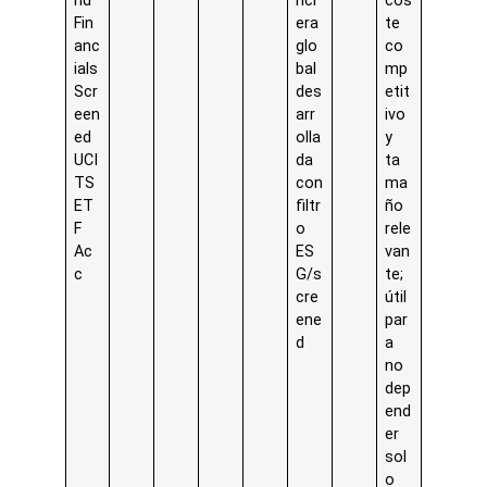
rld
nci
cos
Fin
era
te
anc
glo
co
ials
bal
mp
Scr
des
etit
een
arr
ivo
ed
olla
y
UCI
da
ta
TS
con
ma
ET
filtr
ño
F
o
rele
Ac
ES
van
c
G/s
te;
cre
útil
ene
par
d
a
no
dep
end
er
sol
o