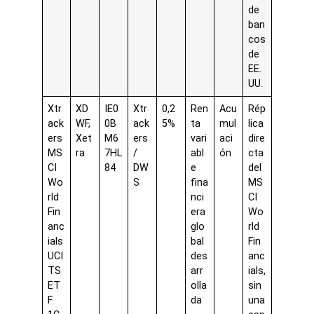
de
ban
cos
de
EE.
UU.
Xtr
XD
IE0
Xtr
0,2
Ren
Acu
Rép
ack
WF,
0B
ack
5%
ta
mul
lica
ers
Xet
M6
ers
vari
aci
dire
MS
ra
7HL
/
abl
ón
cta
CI
84
DW
e
del
Wo
S
fina
MS
rld
nci
CI
Fin
era
Wo
anc
glo
rld
ials
bal
Fin
UCI
des
anc
TS
arr
ials,
ET
olla
sin
F
da
una