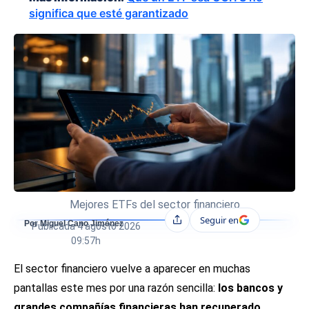
significa que esté garantizado
Mejores ETFs del sector financiero
Seguir en
Compartir
Por Miguel Cano Jiménez
Publicada
4 agosto 2026
09:57h
El sector financiero vuelve a aparecer en muchas
pantallas este mes por una razón sencilla:
los bancos y
grandes compañías financieras han recuperado