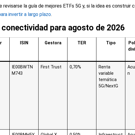
e revisarse la guía de
mejores ETFs 5G
y, si la idea es construir 
ra invertir a largo plazo
.
 conectividad para agosto de 2026
r
ISIN
Gestora
TER
Tipo
Pol
di
IE00BWTN
First Trust
0,70%
Renta
Acu
M743
variable
n
temática
5G/NextG
IE00BMH5Y
Global X
0,50%
Infraestruct
Acu