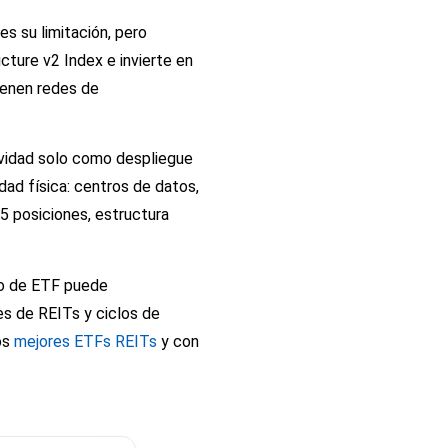
s su limitación, pero
cture v2 Index e invierte en
ienen redes de
ividad solo como despliegue
idad física: centros de datos,
25 posiciones, estructura
po de ETF puede
es de REITs y ciclos de
os
mejores ETFs REITs
y con