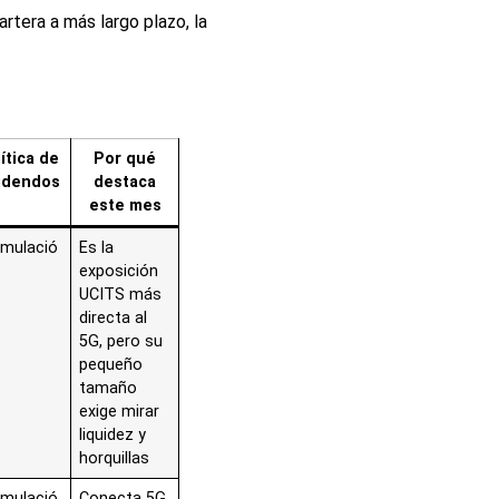
cartera a más largo plazo, la
ítica de
Por qué
videndos
destaca
este mes
mulació
Es la
exposición
UCITS más
directa al
5G, pero su
pequeño
tamaño
exige mirar
liquidez y
horquillas
mulació
Conecta 5G