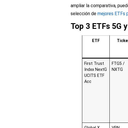
ampliar la comparativa, pued
selección de
mejores ETFs pa
Top 3 ETFs 5G y
ETF
Ticke
First Trust
FTG5 /
Indxx NextG
NXTG
UCITS ETF
Acc
Global X
VPN