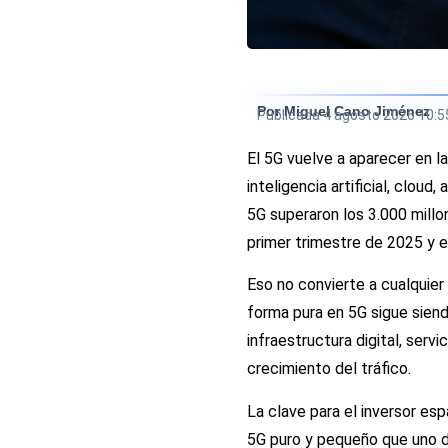
Por Miguel Cano Jiménez
Publicada
4 agosto 2026 10:5
El 5G vuelve a aparecer en l
inteligencia artificial, clou
5G superaron los 3.000 millon
primer trimestre de 2025 y e
Eso no convierte a cualquie
forma pura en 5G sigue sien
infraestructura digital, ser
crecimiento del tráfico.
La clave para el inversor es
5G puro y pequeño que uno de