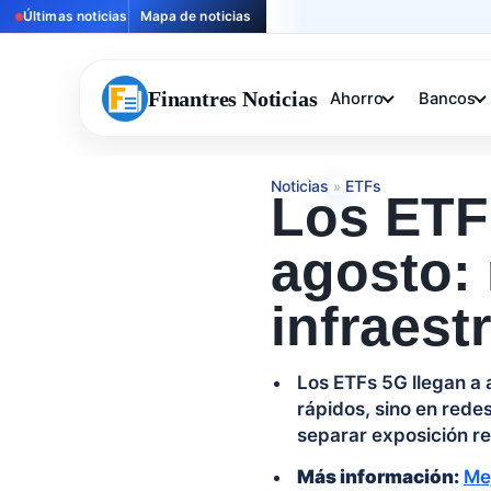
Últimas noticias
Mapa de noticias
Finantres Noticias
Ahorro
Bancos
Noticias
ETFs
»
Los ETFs
agosto:
infraest
Los ETFs 5G llegan a 
rápidos, sino en redes,
separar exposición re
Más información:
Me