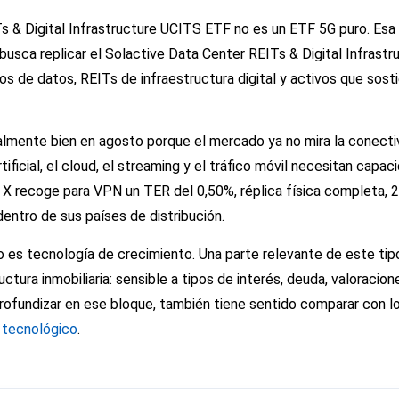
s & Digital Infrastructure UCITS ETF no es un ETF 5G puro. Esa e
busca replicar el Solactive Data Center REITs & Digital Infrastru
s de datos, REITs de infraestructura digital y activos que sost
lmente bien en agosto porque el mercado ya no mira la conect
tificial, el cloud, el streaming y el tráfico móvil necesitan capac
bal X recoge para VPN un TER del 0,50%, réplica física completa, 
entro de sus países de distribución.
do es tecnología de crecimiento. Una parte relevante de este ti
tura inmobiliaria: sensible a tipos de interés, deuda, valoracion
 profundizar en ese bloque, también tiene sentido comparar con l
 tecnológico
.