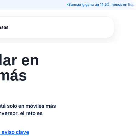
Samsung gana un 11,5% menos en España y deja 
esas
dar en
 más
stá solo en móviles más
nversor, el reto es
 aviso clave