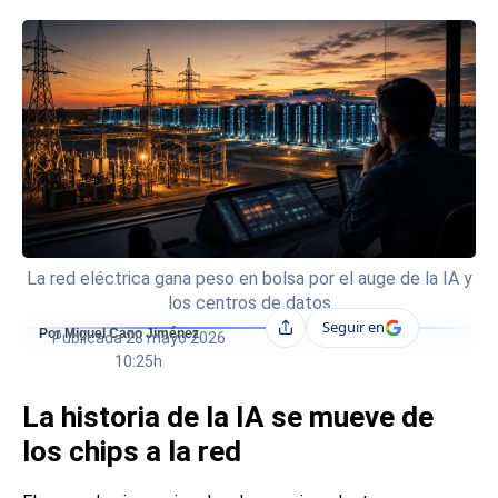
La red eléctrica gana peso en bolsa por el auge de la IA y
los centros de datos
Seguir en
Compartir
Por Miguel Cano Jiménez
Publicada
28 mayo 2026
10:25h
La historia de la IA se mueve de
los chips a la red