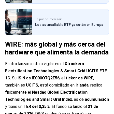
Te puede interesar:
Los autocallable ETF ya están en Europa
WIRE: más global y más cerca del
hardware que alimenta la demanda
El otro lanzamiento a vigilar es el
Xtrackers
Electrification Technologies & Smart Grid UCITS ETF
1C
. Su
ISIN es IE000O7Q2E56
, el
ticker es WIRE
,
también es
UCITS
, está domiciliado en
Irlanda
, replica
físicamente el
Nasdaq Global Electrification
Technologies and Smart Grid Index
, es de
acumulación
y tiene un
TER del 0,35%
. El fondo se lanzó el
31 de
marzo de 2026
; DWS confirmó su cotización en