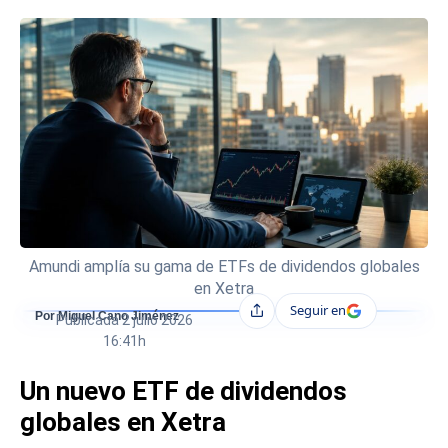
Amundi amplía su gama de ETFs de dividendos globales
en Xetra
Seguir en
Compartir
Por Miguel Cano Jiménez
Publicada
2 julio 2026
16:41h
Un nuevo ETF de dividendos
globales en Xetra