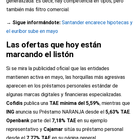
generalizada. Es decir, hay competencia en tipos, pero
también más filtro comercial.
→ Sigue informándote:
Santander encarece hipotecas y
el euríbor sube en mayo
Las ofertas que hoy están
marcando el listón
Si se mira la publicidad oficial que las entidades
mantienen activa en mayo, las horquillas más agresivas
aparecen en los préstamos personales estándar de
algunas marcas digitales y financieras especializadas.
Cofidis
publica una
TAE mínima del 5,59%
, mientras que
ING
anuncia su Préstamo NARANJA desde el
5,63% TAE
.
Openbank
parte del
7,18% TAE
en su ejemplo
representativo y
Cajamar
sitúa su préstamo personal
desde el
7,77% TAE
en su página general.