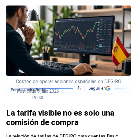
Costes de operar acciones españolas en DEGIRO
Seguir en
Compartir
Por Alejandro Borja
Publicada
8 julio 2026
19:00h
La tarifa visible no es solo una
comisión de compra
La relación de tarifas de DEGIRO para cuentas Basic,