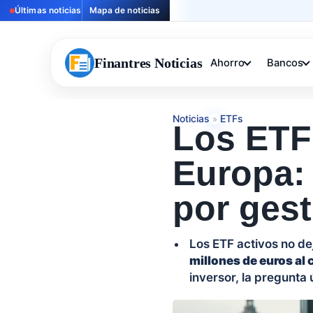
Últimas noticias
Mapa de noticias
Finantres Noticias
Ahorro
Bancos
Noticias
ETFs
»
Los ETF 
Europa: 
por gest
Los ETF activos no d
millones de euros al 
inversor, la pregunta 