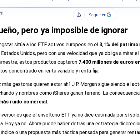
2h
Seguir en
Compartir
eño, pero ya imposible de ignorar
ingstar sitúa a los ETF activos europeos en el
3,1% del patrimo
de Estados Unidos, pero con una velocidad que ya obliga a mirar
trimestre, estos productos captaron
7.400 millones de euros en
tos concentrado en renta variable y renta fija.
 más gestoras quieren estar ahí. J.P. Morgan sigue siendo el act
ando y nombres como iShares ganan terreno. La consecuencia p
más ruido comercial
.
nversor es que el envoltorio ETF ya no dice casi nada por sí solo
a. Hoy ya no. Ahora puede haber detrás una estrategia discrecion
índice o una propuesta más táctica pensada para generar rentas 