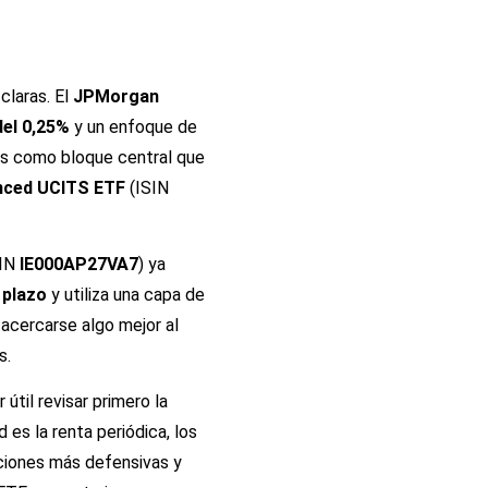
claras. El
JPMorgan
el 0,25%
y un enfoque de
más como bloque central que
anced UCITS ETF
(ISIN
SIN
IE000AP27VA7
) ya
 plazo
y utiliza una capa de
 acercarse algo mejor al
s.
útil revisar primero la
ad es la renta periódica, los
uciones más defensivas y