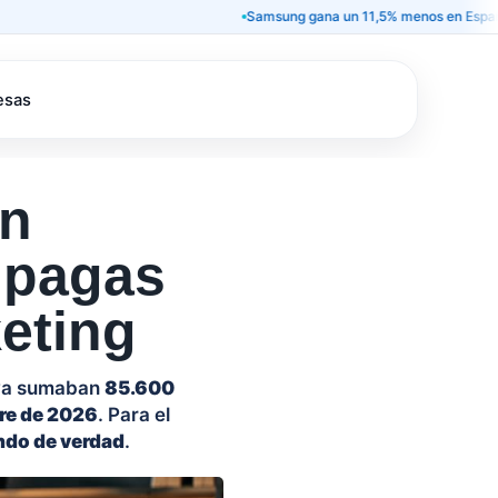
Samsung gana un 11,5% menos en España y deja 
esas
en
 pagas
keting
 ya sumaban
85.600
tre de 2026
. Para el
ndo de verdad
.