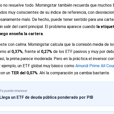
ro no resuelve todo. Morningstar también recuerda que muchos 
ondos muy conscientes de su índice de referencia, con desviaci
esariamente malo. De hecho, puede tener sentido para una carte
in salir del carril principal. El problema aparece cuando
la etiqu
luego enseña la cartera
.
oste con calma. Morningstar calcula que la comisión media de lo
orno al
0,37%
, frente al
0,27%
de los ETF pasivos y muy por deb
 así, la prima parece moderada. Pero en la práctica el inversor 
or ejemplo, un ETF global muy básico como
Amundi Prime All Co
con un
TER del 0,07%
. Ahí la comparación ya cambia bastante.
Te puede interesar:
Llega un ETF de deuda pública ponderado por PIB