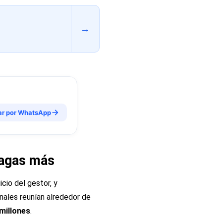
→
ar por WhatsApp
pagas más
icio del gestor, y
onales reunían alrededor de
millones
.