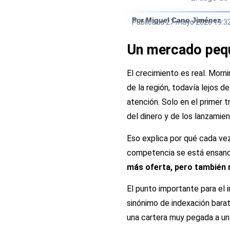
Por Miguel Cano Jiménez
Publicada
27 mayo 2026 19:3
Un mercado pequ
El crecimiento es real. Morn
de la región, todavía lejos 
atención. Solo en el primer 
del dinero y de los lanzamien
Eso explica por qué cada vez
competencia se está ensanch
más oferta, pero también 
El punto importante para el i
sinónimo de indexación barat
una cartera muy pegada a un 