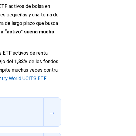
ETF activos de bolsa en
ones pequeñas y una toma de
ra de largo plazo que busca
eta “activo” suena mucho
s ETF activos de renta
ajo del
1,32%
de los fondos
compite muchas veces contra
untry World UCITS ETF
→