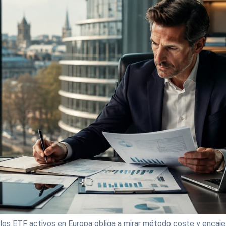
los ETF activos en Europa obliga a mirar método coste y encaje