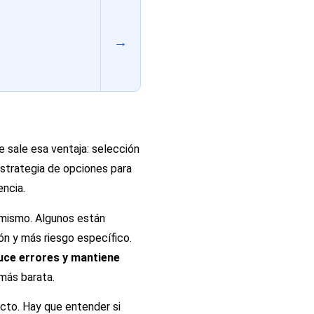
→
e sale esa ventaja: selección
estrategia de opciones para
encia.
o mismo. Algunos están
ón y más riesgo específico.
uce errores y mantiene
 más barata.
cto. Hay que entender si