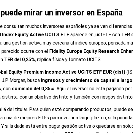
puede mirar un inversor en España
e consultan muchos inversores españoles ya se ven diferencias 
Index Equity Active UCITS ETF
aparece en justETF con
TER d
ir, una gestión activa muy cercana al índice europeo, pensada 
 parecido ocurre con el
Fidelity Europe Equity Research Enh
on
TER del 0,25%
, réplica física y formato UCITS.
bal Equity Premium Income Active UCITS ETF EUR (dist)
(I
 J.P. Morgan, busca
ingresos y crecimiento de capital a largo
s, con
comisión del 0,35%
. Aquí el inversor no está pagando por
 distinta, con un objetivo distinto y también con riesgos distinto
lá del titular. Para quien esté comparando productos, puede ser 
 la guía de
mejores ETFs para invertir a largo plazo
o, si la priorid
. Y si la duda está entre pagar gestión activa o quedarse en sol