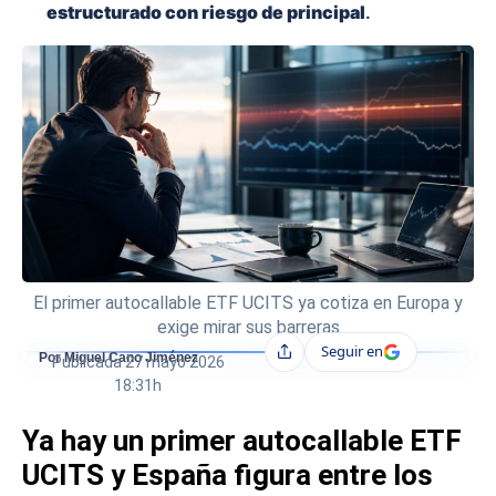
estructurado con riesgo de principal
.
El primer autocallable ETF UCITS ya cotiza en Europa y
exige mirar sus barreras
Seguir en
Compartir
Por Miguel Cano Jiménez
Publicada
27 mayo 2026
18:31h
Ya hay un primer autocallable ETF
UCITS y España figura entre los