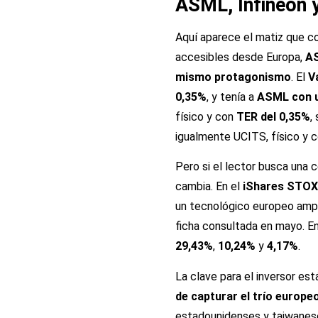
ASML, Infineon 
Aquí aparece el matiz que con
accesibles desde Europa,
AS
mismo protagonismo
. El
V
0,35%
, y tenía a
ASML con 
físico y con
TER del 0,35%
,
igualmente UCITS, físico y 
Pero si el lector busca una
cambia. En el
iShares STOX
un tecnológico europeo amp
ficha consultada en mayo. En
29,43%
,
10,24%
y
4,17%
.
La clave para el inversor es
de capturar el trío europe
estadounidenses y taiwanese