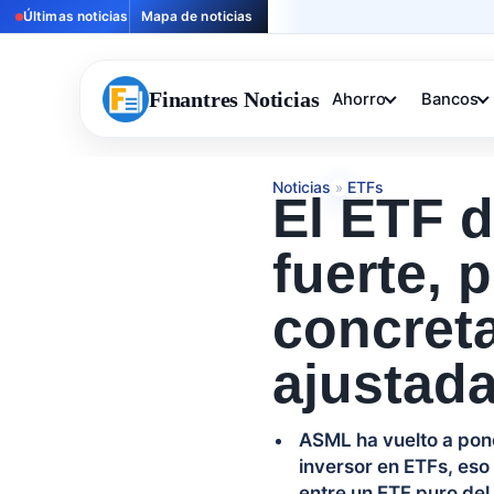
Últimas noticias
Mapa de noticias
Finantres Noticias
Ahorro
Bancos
Noticias
ETFs
»
El ETF 
fuerte, 
concreta
ajustad
ASML ha vuelto a pone
inversor en ETFs, eso
entre un ETF puro del