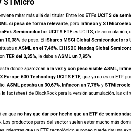
y STMicro
viene mirar más allá del titular. Entre los
ETFs UCITS de semi
ML sí pesa de forma relevante
, pero
Infineon y STMicroelec
anEck Semiconductor UCITS ETF
es UCITS, de acumulación, ré
un 10,08%
de peso. El
iShares MSCI Global Semiconductors 
 situaba a
ASML en el 7,46%
. El
HSBC Nasdaq Global Semicon
con
TER del 0,35%
, le daba a
ASML un 7,95%
.
 cesta donde aparezcan
a la vez y con peso visible ASML, Infi
X Europe 600 Technology UCITS ETF
, que ya no es un ETF p
lio,
ASML pesaba un 30,67%
,
Infineon un 7,76%
y
STMicroele
 la factsheet de BlackRock para la versión acumulación, las cif
tá en que
no hay que dar por hecho que un ETF de semicondu
o
. Los productos puros del sector suelen estar mucho más dom
s, mientras que un ETF tecnológico europeo puede dar una exp