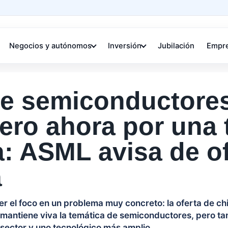
Negocios y autónomos
Inversión
Jubilación
Empr
de semiconductore
pero ahora por una
: ASML avisa de of
a
r el foco en un problema muy concreto: la oferta de chi
 mantiene viva la temática de semiconductores, pero tam
 sector y uno tecnológico más amplio.