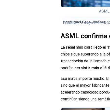
ASML m
Por Miguel Cano Jiménez
Publicada
28 mayo 2026 10:3
ASML confirma qu
La señal más clara llegó el
1
chips sigue superando a la o
transcripción de la llamada 
podrían
persistir más allá 
Ese matiz importa mucho. El p
sino que el mayor fabricante
acelerando capacidad porque
continúan siendo una temáti