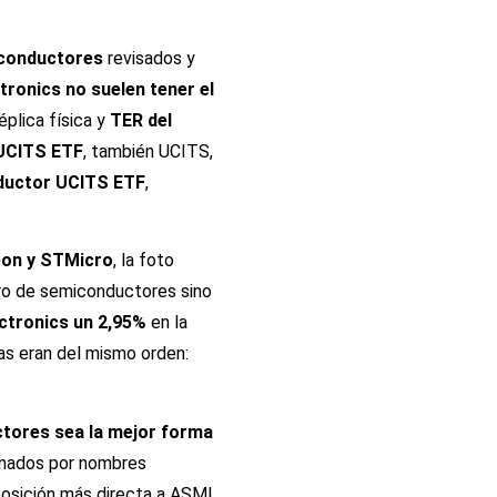
conductores
revisados y
tronics no suelen tener el
plica física y
TER del
UCITS ETF
, también UCITS,
ductor UCITS ETF
,
neon y STMicro
, la foto
uro de semiconductores sino
ctronics un 2,95%
en la
ras eran del mismo orden:
ctores sea la mejor forma
inados por nombres
osición más directa a ASML,