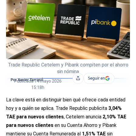
Trade Republic Cetelem y Pibank compiten por el ahorro
sin nómina
Seguir en
Compartir
Por Xavier Tarrasó
Publicada
14 mayo 2026
15:18h
La clave está en distinguir bien qué ofrece cada entidad
hoy y a quién se aplica. Trade Republic publicita
3,04%
TAE para nuevos clientes
, Cetelem anuncia
2,10% TAE
para nuevos clientes
en su Cuenta Ahorro y Pibank
mantiene su Cuenta Remunerada al
1,51% TAE
sin