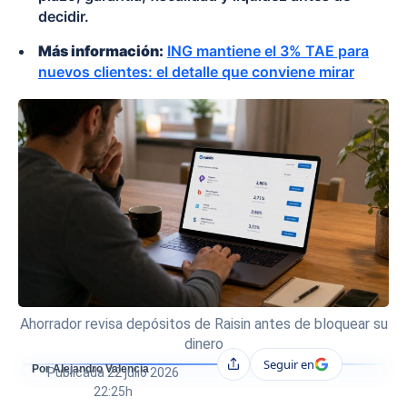
decidir.
Más información:
ING mantiene el 3% TAE para
nuevos clientes: el detalle que conviene mirar
Ahorrador revisa depósitos de Raisin antes de bloquear su
dinero
Seguir en
Compartir
Por Alejandro Valencia
Publicada
22 julio 2026
22:25h