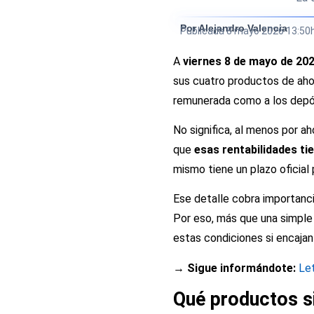
Por Alejandro Valencia
Publicada
8 mayo 2026 13:50
A
viernes 8 de mayo de 20
sus cuatro productos de aho
remunerada como a los depós
No significa, al menos por ah
que
esas rentabilidades ti
mismo tiene un plazo oficial
Ese detalle cobra importanc
Por eso, más que una simple 
estas condiciones si encajan 
→ Sigue informándote:
Le
Qué productos si