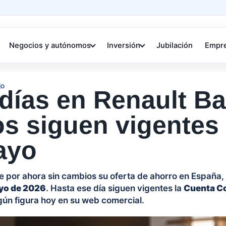
Negocios y autónomos
Inversión
Jubilación
Empr
jo
días en Renault B
s siguen vigentes 
ayo
 por ahora sin cambios su oferta de ahorro en España,
yo de 2026
. Hasta ese día siguen vigentes la
Cuenta C
gún figura hoy en su web comercial.