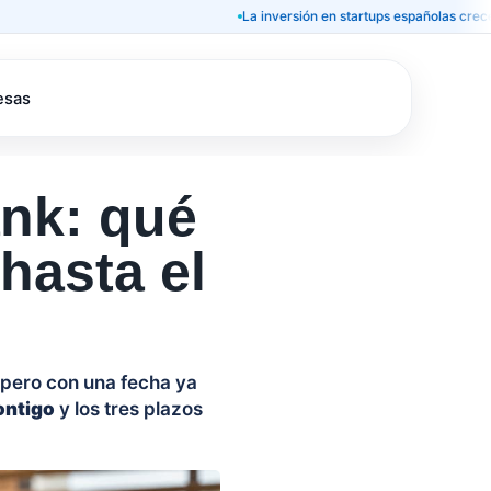
La inversión en startups españolas crece un 32% 
esas
ank: qué
hasta el
 pero con una fecha ya
ontigo
y los tres plazos