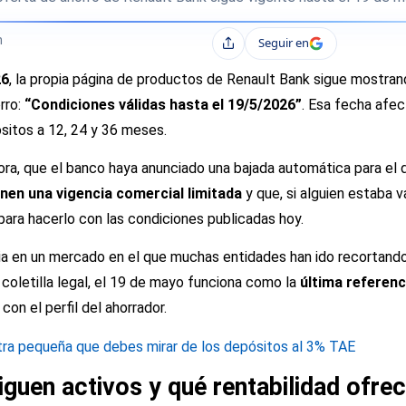
h
Seguir en
Compartir
26
, la propia página de productos de Renault Bank sigue mostra
rro:
“Condiciones válidas hasta el 19/5/2026”
. Esa fecha afec
itos a 12, 24 y 36 meses.
ora, que el banco haya anunciado una bajada automática para el d
enen una vigencia comercial limitada
y que, si alguien estaba v
 para hacerlo con las condiciones publicadas hoy.
ia en un mercado en el que muchas entidades han ido recortando
coletilla legal, el 19 de mayo funciona como la
última referenci
con el perfil del ahorrador.
tra pequeña que debes mirar de los depósitos al 3% TAE
guen activos y qué rentabilidad ofre