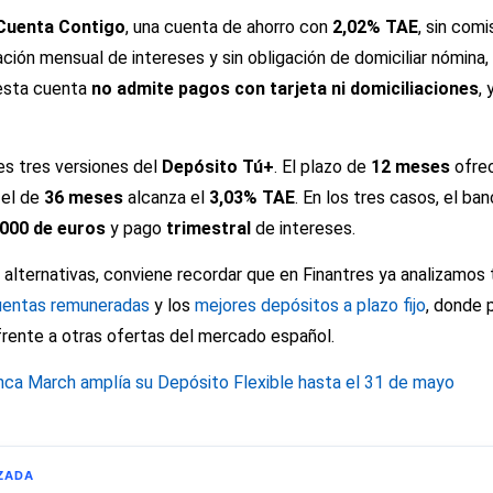
Cuenta Contigo
, una cuenta de ahorro con
2,02% TAE
, sin com
ación mensual de intereses y sin obligación de domiciliar nómina,
esta cuenta
no admite pagos con tarjeta ni domiciliaciones
,
les tres versiones del
Depósito Tú+
. El plazo de
12 meses
ofre
 el de
36 meses
alcanza el
3,03% TAE
. En los tres casos, el ban
000 de euros
y pago
trimestral
de intereses.
alternativas, conviene recordar que en Finantres ya analizamos
uentas remuneradas
y los
mejores depósitos a plazo fijo
, donde 
frente a otras ofertas del mercado español.
nca March amplía su Depósito Flexible hasta el 31 de mayo
ZADA