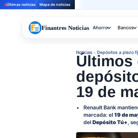
Últimas noticias
Mapa de noticias
Finantres Noticias
Ahorro
Bancos
Noticias
Depósitos a plazo fi
»
Últimos 
depósito
19 de m
Renault Bank mantiene
marcada: el
19 de ma
del
Depósito Tú+
, se