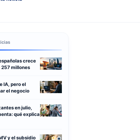
icias
 españolas crece
a 257 millones
 IA, pero el
ñar el negocio
antes en julio,
enta: qué explica
MV y el subsidio